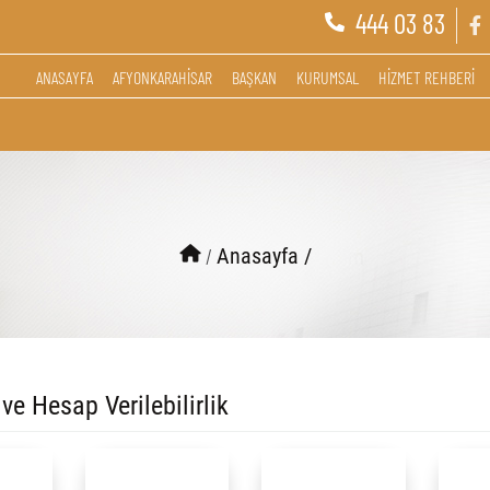
444 03 83
ANASAYFA
AFYONKARAHİSAR
BAŞKAN
KURUMSAL
HİZMET REHBERİ
/
Anasayfa /
 ve Hesap Verilebilirlik