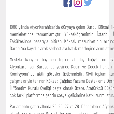
1980 yılında Afyonkarahisar’da dünyaya gelen Burcu Köksal, il
memleketinde tamamlamıştır. Yükseköğrenimini İstanbul Ü
Fakültesi’nde başarıyla bitiren Köksal, mezuniyetinin ardı
Barosu’na kayıtlı olarak serbest avukatlık mesleğine adım atmış
Mesleki kariyeri boyunca toplumsal duyarlılığıyla ön pl
Afyonkarahisar Barosu bünyesinde Kadın ve Çocuk Hakları 
Komisyonu’nda aktif görevler üstlenmiştir. Sivil toplum kur
çalışmalarıyla tanınan Köksal; Çağdaş Yaşamı Destekleme Der
İl Yönetim Kurulu üyeliği başta olmak üzere, Atatürkçü Düş
çok farklı platformda şehrin sosyal gelişimine katkı sunmuştur
Parlamento çatısı altında 25, 26, 27 ve 28. Dönemlerde Afyonka
olarak görev yapan Köksal, bu süre zarfında milli egemen