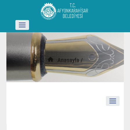
/
Anasayfa /