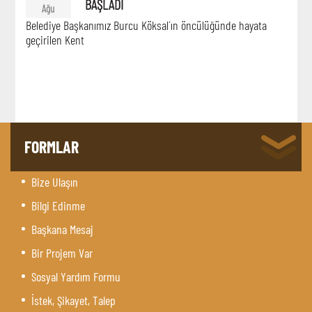
BAŞLADI
Ağu
Belediye Başkanımız Burcu Köksal´ın öncülüğünde hayata
geçirilen Kent
FORMLAR
Bize Ulaşın
Bilgi Edinme
Başkana Mesaj
Bir Projem Var
Sosyal Yardım Formu
İstek, Şikayet, Talep