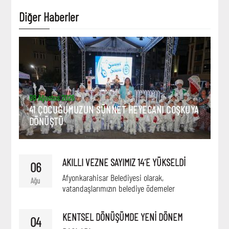
Diğer Haberler
08 Ağustos 2026
41 ÇOCUĞUMUZUN SÜNNET HEYECANI COŞKUYA
DÖNÜŞTÜ
AKILLI VEZNE SAYIMIZ 14´E YÜKSELDİ
06
Afyonkarahisar Belediyesi olarak,
Ağu
vatandaşlarımızın belediye ödemeler
KENTSEL DÖNÜŞÜMDE YENİ DÖNEM
04