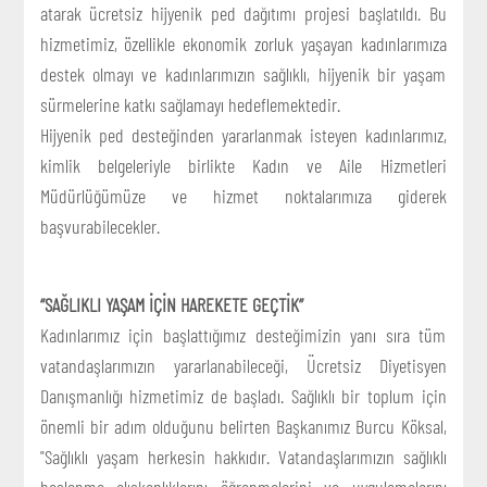
atarak ücretsiz hijyenik ped dağıtımı projesi başlatıldı. Bu
hizmetimiz, özellikle ekonomik zorluk yaşayan kadınlarımıza
destek olmayı ve kadınlarımızın sağlıklı, hijyenik bir yaşam
sürmelerine katkı sağlamayı hedeflemektedir.
Hijyenik ped desteğinden yararlanmak isteyen kadınlarımız,
kimlik belgeleriyle birlikte Kadın ve Aile Hizmetleri
Müdürlüğümüze ve hizmet noktalarımıza giderek
başvurabilecekler.
“SAĞLIKLI YAŞAM İÇİN HAREKETE GEÇTİK”
Kadınlarımız için başlattığımız desteğimizin yanı sıra tüm
vatandaşlarımızın yararlanabileceği, Ücretsiz Diyetisyen
Danışmanlığı hizmetimiz de başladı. Sağlıklı bir toplum için
önemli bir adım olduğunu belirten Başkanımız Burcu Köksal,
"Sağlıklı yaşam herkesin hakkıdır. Vatandaşlarımızın sağlıklı
beslenme alışkanlıklarını öğrenmelerini ve uygulamalarını