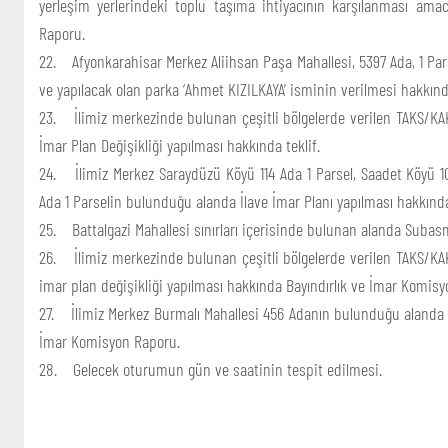
yerleşim yerlerindeki toplu taşıma ihtiyacının karşılanması am
Raporu.
22. Afyonkarahisar Merkez Aliihsan Paşa Mahallesi, 5397 Ada, 1 Pa
ve yapılacak olan parka ‘Ahmet KIZILKAYA’ isminin verilmesi hakkında
23. İlimiz merkezinde bulunan çeşitli bölgelerde verilen TAKS/KAK
İmar Plan Değişikliği yapılması hakkında teklif.
24. İlimiz Merkez Saraydüzü Köyü 114 Ada 1 Parsel, Saadet Köyü 101 
Ada 1 Parselin bulunduğu alanda İlave İmar Planı yapılması hakkında 
25. Battalgazi Mahallesi sınırları içerisinde bulunan alanda Subas
26. İlimiz merkezinde bulunan çeşitli bölgelerde verilen TAKS/KAK
imar plan değişikliği yapılması hakkında Bayındırlık ve İmar Komis
27. İlimiz Merkez Burmalı Mahallesi 456 Adanın bulunduğu alanda K
İmar Komisyon Raporu.
28. Gelecek oturumun gün ve saatinin tespit edilmesi.