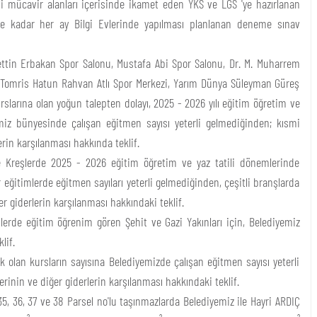
 mücavir alanları içerisinde ikamet eden YKS ve LGS 'ye hazırlanan
eye kadar her ay Bilgi Evlerinde yapılması planlanan deneme sınav
ttin Erbakan Spor Salonu, Mustafa Abi Spor Salonu, Dr. M. Muharrem
Tomris Hatun Rahvan Atlı Spor Merkezi, Yarım Dünya Süleyman Güreş
urslarına olan yoğun talepten dolayı, 2025 - 2026 yılı eğitim öğretim ve
emiz bünyesinde çalışan eğitmen sayısı yeterli gelmediğinden; kısmi
erin karşılanması hakkında teklif.
reşlerde 2025 - 2026 eğitim öğretim ve yaz tatili dönemlerinde
r eğitimlerde eğitmen sayıları yeterli gelmediğinden, çeşitli branşlarda
er giderlerin karşılanması hakkındaki teklif.
de eğitim öğrenim gören Şehit ve Gazi Yakınları için, Belediyemiz
lif.
olan kursların sayısına Belediyemizde çalışan eğitmen sayısı yeterli
erinin ve diğer giderlerin karşılanması hakkındaki teklif.
5, 36, 37 ve 38 Parsel no'lu taşınmazlarda Belediyemiz ile Hayri ARDIÇ