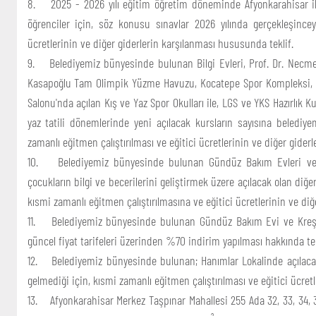
8. 2025 - 2026 yılı eğitim öğretim döneminde Afyonkarahisar ili
öğrenciler için, söz konusu sınavlar 2026 yılında gerçekleşinc
ücretlerinin ve diğer giderlerin karşılanması hususunda teklif.
9. Belediyemiz bünyesinde bulunan Bilgi Evleri, Prof. Dr. Necme
Kasapoğlu Tam Olimpik Yüzme Havuzu, Kocatepe Spor Kompleksi, 
Salonu'nda açılan Kış ve Yaz Spor Okulları ile, LGS ve YKS Hazırlık K
yaz tatili dönemlerinde yeni açılacak kursların sayısına belediy
zamanlı eğitmen çalıştırılması ve eğitici ücretlerinin ve diğer giderl
10. Belediyemiz bünyesinde bulunan Gündüz Bakım Evleri ve K
çocukların bilgi ve becerilerini geliştirmek üzere açılacak olan diğe
kısmi zamanlı eğitmen çalıştırılmasına ve eğitici ücretlerinin ve diğ
11. Belediyemiz bünyesinde bulunan Gündüz Bakım Evi ve Kreşler
güncel fiyat tarifeleri üzerinden %70 indirim yapılması hakkında tek
12. Belediyemiz bünyesinde bulunan; Hanımlar Lokalinde açılacak 
gelmediği için, kısmi zamanlı eğitmen çalıştırılması ve eğitici ücretl
13. Afyonkarahisar Merkez Taşpınar Mahallesi 255 Ada 32, 33, 34, 3