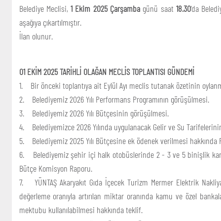
Belediye Meclisi,
1 Ekim 2025 Çarşamba
günü saat
18.30
’da Beled
aşağıya çıkartılmıştır.
İlan olunur.
01 EKİM 2025 TARİHLİ OLAĞAN MECLİS TOPLANTISI GÜNDEMİ
1. Bir önceki toplantıya ait Eylül Ayı meclis tutanak özetinin oylan
2. Belediyemiz 2026 Yılı Performans Programının görüşülmesi.
3. Belediyemiz 2026 Yılı Bütçesinin görüşülmesi.
4. Belediyemizce 2026 Yılında uygulanacak Gelir ve Su Tarifelerinin
5. Belediyemiz 2025 Yılı Bütçesine ek ödenek verilmesi hakkında 
6. Belediyemiz şehir içi halk otobüslerinde 2 - 3 ve 5 binişlik kar
Bütçe Komisyon Raporu.
7. YÜNTAŞ Akaryakıt Gıda İçecek Turizm Mermer Elektrik Nakliya
değerleme oranıyla artırılan miktar oranında kamu ve özel bankal
mektubu kullanılabilmesi hakkında teklif.