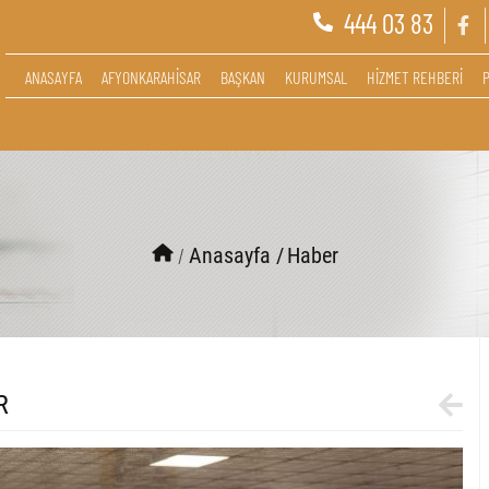
444 03 83
ANASAYFA
AFYONKARAHİSAR
BAŞKAN
KURUMSAL
HİZMET REHBERİ
/
Anasayfa /
Haber
R