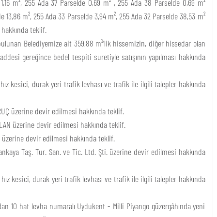
 1,16 m², 255 Ada 37 Parselde 0,69 m² , 255 Ada 38 Parselde 0,69 m²
de 13,86 m², 255 Ada 33 Parselde 3,94 m², 255 Ada 32 Parselde 38,53 m²
 hakkında teklif.
ulunan Belediyemize ait 359,88 m²’lik hissemizin, diğer hissedar olan
ddesi gereğince bedel tespiti suretiyle satışının yapılması hakkında
esici, durak yeri trafik levhası ve trafik ile ilgili talepler hakkında
Ç üzerine devir edilmesi hakkında teklif.
LAN üzerine devir edilmesi hakkında teklif.
üzerine devir edilmesi hakkında teklif.
kaya Taş. Tur. San. ve Tic. Ltd. Şti. üzerine devir edilmesi hakkında
esici, durak yeri trafik levhası ve trafik ile ilgili talepler hakkında
dan 10 hat levha numaralı Uydukent - Milli Piyango güzergâhında yeni