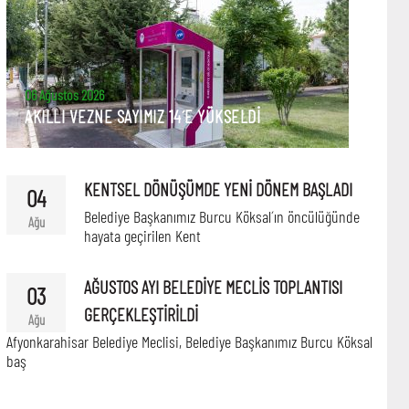
06 Ağustos 2026
AKILLI VEZNE SAYIMIZ 14´E YÜKSELDİ
KENTSEL DÖNÜŞÜMDE YENİ DÖNEM BAŞLADI
04
Belediye Başkanımız Burcu Köksal´ın öncülüğünde
Ağu
hayata geçirilen Kent
AĞUSTOS AYI BELEDİYE MECLİS TOPLANTISI
03
GERÇEKLEŞTİRİLDİ
Ağu
Afyonkarahisar Belediye Meclisi, Belediye Başkanımız Burcu Köksal
baş