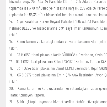
hissedar olup, 255 Ada 34 Parselde 1.16 m² , 255 Ada 35 Parselde
toplamda ise 3,70 m² Belediye hissesine karşılık, 255 Ada 36 Parsel
toplamda ise 56,33 m²’lik hisselerini bedelsiz olarak takas yapılması
14. Afyonkarahisar Merkez Beyazıt Mahallesi 1467 Ada 13 Parselde b
Mehmet BELGE ve hissedarlarına 3194 sayılı İmar Kanununun 17. ma
teklif.
15. Kamu kurum ve kuruluşlarından ve vatandaşlarımızdan gelen hız k
teklif.
16. 03 M 0158 ticari plakanın Kadir GÜNDOĞAN üzerinden, Yasin ORU
17. 03 T 0112 ticari plakasının Köksal YAVUZ üzerinden, Turhan KAP
18. 03 T 0224 ticari plakasının Samit DEMLİ üzerinden, Uğur YAKIN 
19. 03 S 0272 ticari plakasının Emin ÇANKAYA üzerinden, Afyon Çan
teklif.
20. Kamu kurum ve kuruluşlarından ve vatandaşlarımızdan gelen hız k
Trafik Komisyon Raporu.
21. Şehir içi toplu taşımada hizmet verilen otobüs güzergâhların