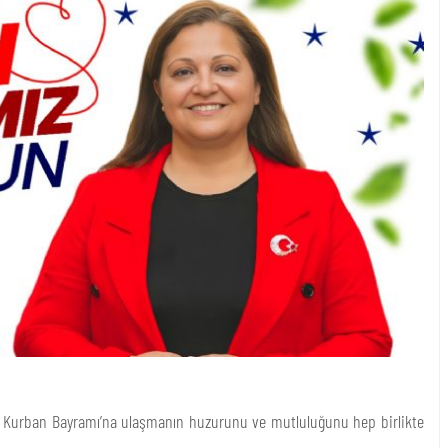
ek Kurban Bayramı’na ulaşmanın huzurunu ve mutluluğunu hep birlikte