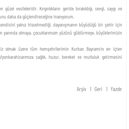
zel vesileleridir. Kırgınlıkların geride bırakıldığı, sevgi, saygı ve
unu daha da güçlendireceğine inanıyorum.
 kendisini yalnız hissetmediği, dayanışmanın büyüdüğü bir şehir için
zın yanında olmaya, çocuklarımızın yüzünü güldürmeye, büyüklerimizin
imiz olmak üzere tüm hemşehrilerimin Kurban Bayramı’nı en içten
Afyonkarahisarımıza sağlık, huzur, bereket ve mutluluk getirmesini
Arşiv
Geri
Yazdır