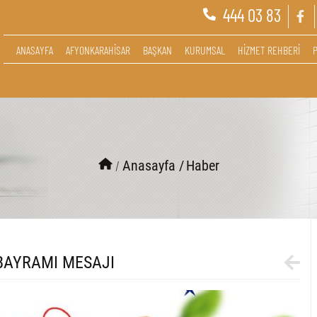
444 03 83
ANASAYFA
AFYONKARAHİSAR
BAŞKAN
KURUMSAL
HİZMET REHBERİ
/
Anasayfa /
Haber
BAYRAMI MESAJI