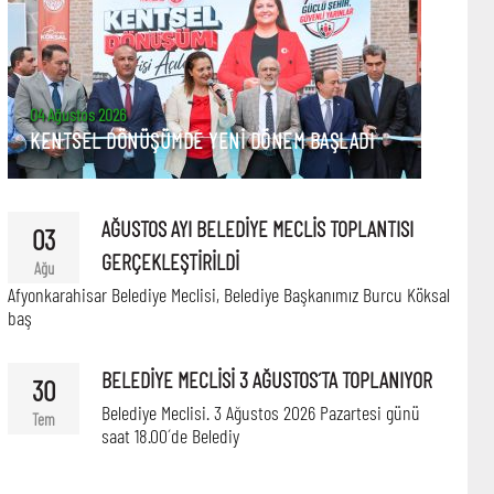
04 Ağustos 2026
KENTSEL DÖNÜŞÜMDE YENİ DÖNEM BAŞLADI
AĞUSTOS AYI BELEDİYE MECLİS TOPLANTISI
03
GERÇEKLEŞTİRİLDİ
Ağu
Afyonkarahisar Belediye Meclisi, Belediye Başkanımız Burcu Köksal
baş
BELEDİYE MECLİSİ 3 AĞUSTOS´TA TOPLANIYOR
30
Belediye Meclisi. 3 Ağustos 2026 Pazartesi günü
Tem
saat 18.00´de Belediy