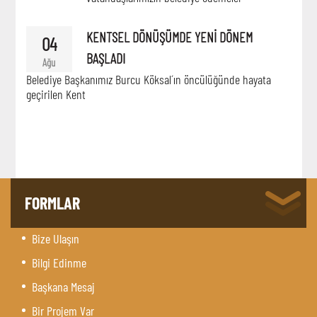
KENTSEL DÖNÜŞÜMDE YENİ DÖNEM
04
BAŞLADI
Ağu
Belediye Başkanımız Burcu Köksal´ın öncülüğünde hayata
geçirilen Kent
FORMLAR
Bize Ulaşın
Bilgi Edinme
Başkana Mesaj
Bir Projem Var