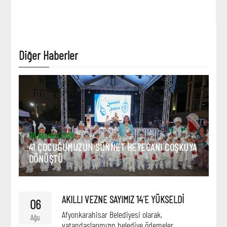
Diğer Haberler
08 Ağustos 2026
41 ÇOCUĞUMUZUN SÜNNET HEYECANI COŞKUYA
DÖNÜŞTÜ
AKILLI VEZNE SAYIMIZ 14´E YÜKSELDİ
06
Afyonkarahisar Belediyesi olarak,
Ağu
vatandaşlarımızın belediye ödemeler