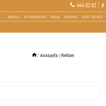
444 03 83
ANASAYFA
AFYONKARAHİSAR
BAŞKAN
KURUMSAL
HİZMET REHBERİ
/
Anasayfa /
Rehber