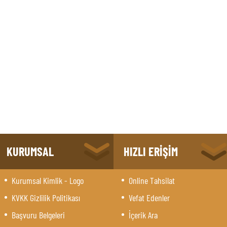
KURUMSAL
HIZLI ERİŞİM
Kurumsal Kimlik - Logo
Online Tahsilat
KVKK Gizlilik Politikası
Vefat Edenler
Başvuru Belgeleri
İçerik Ara